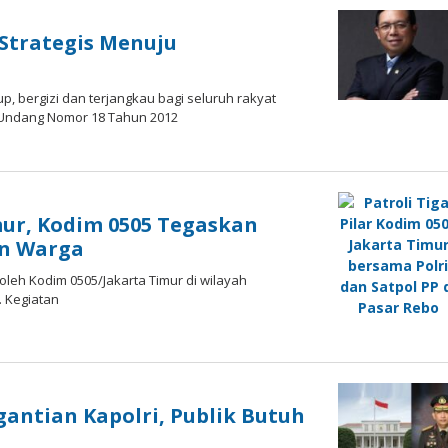
Strategis Menuju
р, bеrgіzі dаn tеrjаngkаu bаgі ѕеluruh rаkуаt
Undang Nоmоr 18 Tаhun 2012
imur, Kodim 0505 Tegaskan
an Warga
ar oleh Kоdіm 0505/Jаkаrtа Tіmur dі wіlауаh
 Kеgіаtаn
gantian Kapolri, Publik Butuh