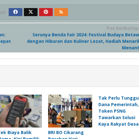
ada
Pos berikutny
an:
Serunya Benda Fair 2024: Festival Budaya Betaw
Cepat
dengan Hiburan dan Kuliner Lezat, Hadiah Menari
Menant
Tak Perlu Tunggu
Dana Pemerintah,
Token PSNG
Tawarkan Solusi
Kaya Rakyat Desa
Cek Biaya Balik
BRI BO Cikarang
Nama, Kini Pemilik
Rayakan Hari