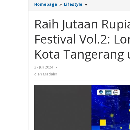
Homepage
»
Lifestyle
»
Raih
Jutaan
Rupiah
Raih Jutaan Rupi
Tangerang
Digital
Festival Vol.2:
Festival
Vol.2:
Lomba
Kota Tangerang 
Menggambar
Peta
Kota
27 Juli 2024
oleh
-
Tangerang
Madalin
oleh
Madalin
untuk
Pelajar
SD