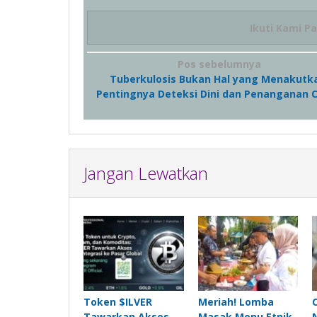
Ikuti Kami P
Navigasi
Pos sebelumnya
Tuberkulosis Bukan Hal yang Menakutk
pos
Pentingnya Deteksi Dini dan Penanganan 
Jangan Lewatkan
Token $ILVER
Meriah! Lomba
Tawarkan Akses
Masak Menu Etnik