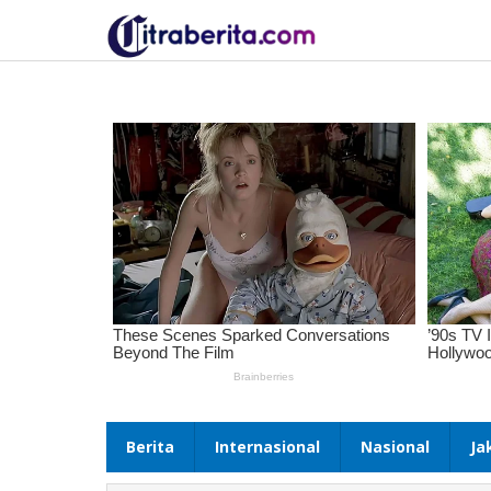
Lewati
ke
konten
Berita
Internasional
Nasional
Ja