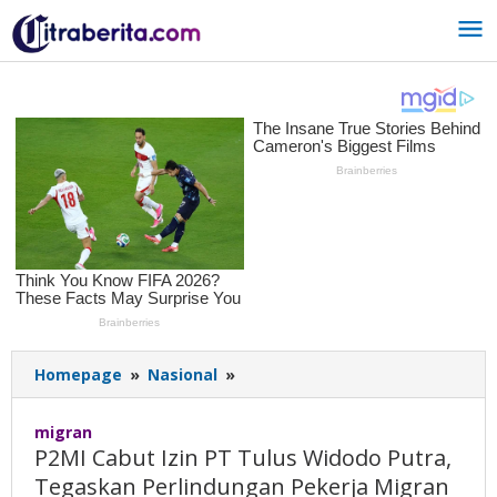
Lewati
ke
konten
Homepage
»
Nasional
»
P2MI
Cabut
Izin
migran
PT
P2MI Cabut Izin PT Tulus Widodo Putra,
Tulus
Tegaskan Perlindungan Pekerja Migran
Widodo