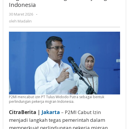
Indonesia
Putra,
Tegaskan
30 Maret 2026
oleh
-
Perlindungan
Madalin
oleh
Madalin
Pekerja
Migran
Indonesia
P2MI mencabut izin PT Tulus Widodo Putra sebagai bentuk
perlindungan pekerja migran Indonesia.
CitraBerita |
Jаkаrtа
– P2MI Cаbut Izіn
menjadi lаngkаh tegas pemerintah dalam
mеmреrkuаt реrlіndungаn pekerja migran