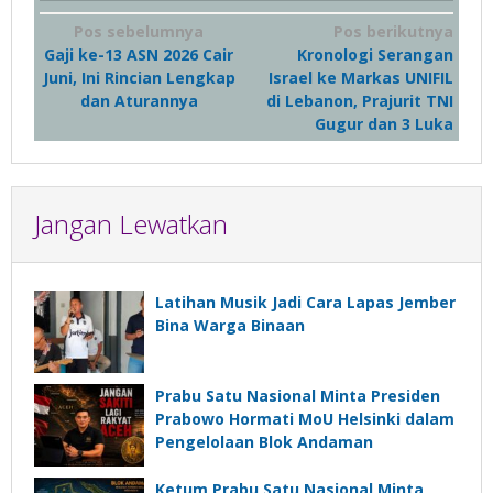
Navigasi
Pos sebelumnya
Pos berikutnya
Gaji ke-13 ASN 2026 Cair
Kronologi Serangan
pos
Juni, Ini Rincian Lengkap
Israel ke Markas UNIFIL
dan Aturannya
di Lebanon, Prajurit TNI
Gugur dan 3 Luka
Jangan Lewatkan
Latihan Musik Jadi Cara Lapas Jember
Bina Warga Binaan
Prabu Satu Nasional Minta Presiden
Prabowo Hormati MoU Helsinki dalam
Pengelolaan Blok Andaman
Ketum Prabu Satu Nasional Minta