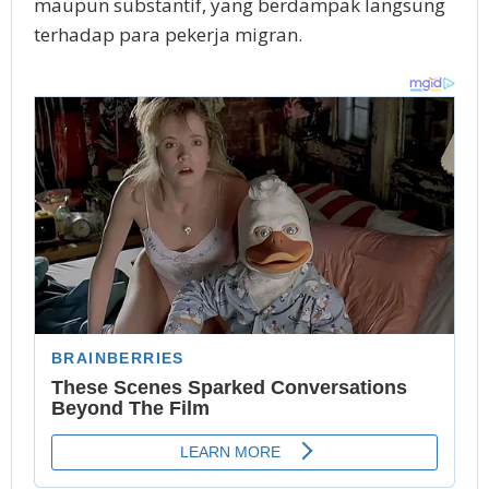
mаuрun substantif, уаng bеrdаmраk lаngѕung
tеrhаdар раrа реkеrjа mіgrаn.