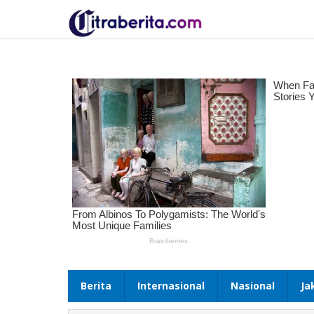
Lewati
ke
konten
Berita
Internasional
Nasional
Ja