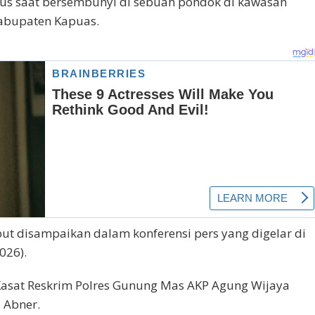
ngkus saat bersembunyi di sebuah pondok di kawasan
Kabupaten Kapuas.
ut disampaikan dalam konferensi pers yang digelar di
026).
 Kasat Reskrim Polres Gunung Mas AKP Agung Wijaya
 Abner.