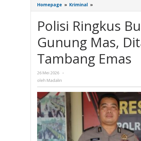
Homepage
»
Kriminal
»
Polisi
Ringkus
Buron
Polisi Ringkus 
Pembunuhan
di
Gunung Mas, Dit
Gunung
Mas,
Ditangkap
Tambang Emas
di
Pondok
Area
26 Mei 2026
oleh
-
Tambang
Madalin
oleh
Madalin
Emas