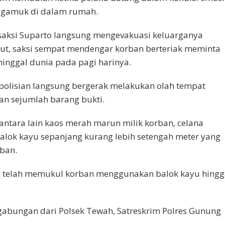
ngamuk di dalam rumah.
saksi Suparto langsung mengevakuasi keluarganya
but, saksi sempat mendengar korban berteriak meminta
nggal dunia pada pagi harinya.
polisian langsung bergerak melakukan olah tempat
n sejumlah barang bukti.
ntara lain kaos merah marun milik korban, celana
 balok kayu sepanjang kurang lebih setengah meter yang
ban.
ui telah memukul korban menggunakan balok kayu hing
gabungan dari Polsek Tewah, Satreskrim Polres Gunung
.