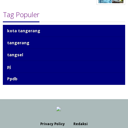
Tag Populer
kota tangerang
tangerang
tangsel
pj
Ppdb
Privacy Policy
Redaksi