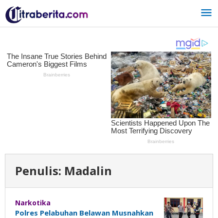
Lewati
ke
konten
Penulis:
Madalin
Narkotika
Polres Pelabuhan Belawan Musnahkan