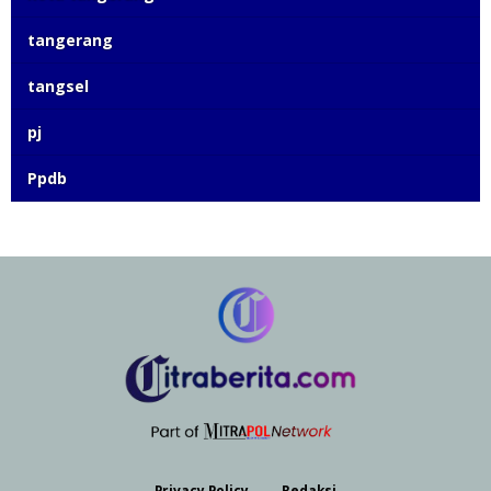
tangerang
tangsel
pj
Ppdb
Privacy Policy
Redaksi