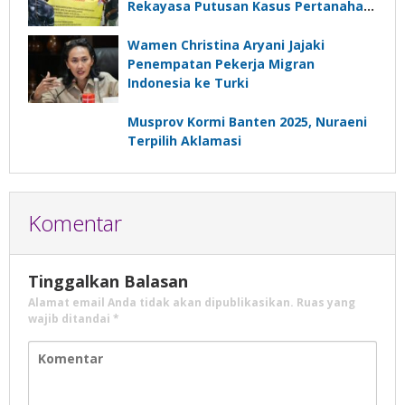
Rekayasa Putusan Kasus Pertanahan
Papua
Wamen Christina Aryani Jajaki
Penempatan Pekerja Migran
Indonesia ke Turki
Musprov Kormi Banten 2025, Nuraeni
Terpilih Aklamasi
Komentar
Tinggalkan Balasan
Alamat email Anda tidak akan dipublikasikan.
Ruas yang
wajib ditandai
*