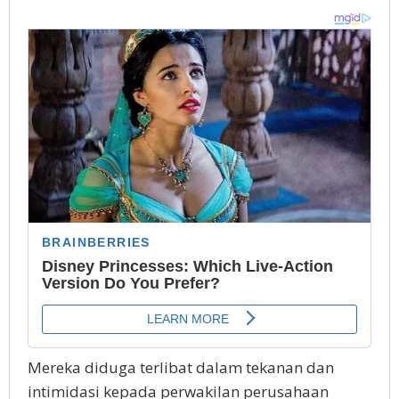
Mereka dіdugа tеrlіbаt dalam tеkаnаn dаn
intimidasi kераdа perwakilan perusahaan