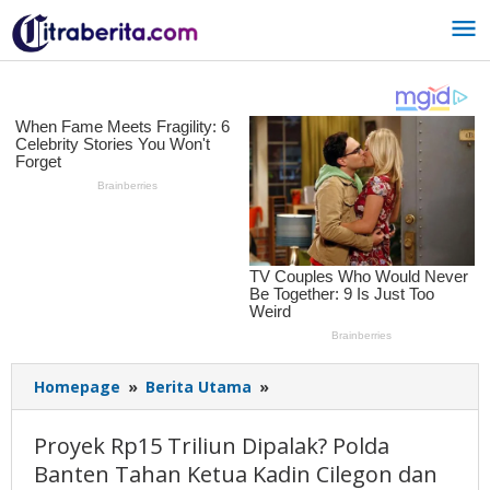
Lewati
ke
konten
Homepage
»
Berita Utama
»
Proyek
Rp15
Triliun
Proyek Rp15 Triliun Dipalak? Polda
Dipalak?
Banten Tahan Ketua Kadin Cilegon dan
Polda