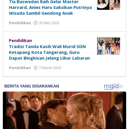
Tia Baswedan Raih Gelar Master
Harvard, Anies Haru Saksikan Putrinya
Wisuda Sambil Gendong Anak
Pendidikan
30 Mei 2026
oleh
Madalin
Pendidikan
Tradisi Tanda Kasih Wali Murid SDN
Ketapang Kota Tangerang, Guru
Dapat Bingkisan Jelang Libur Lebaran
Pendidikan
7 Maret 2026
oleh
Madalin