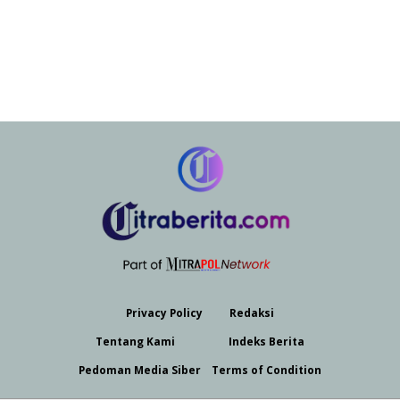
Privacy Policy
Redaksi
Tеntаng Kami
Indeks Berita
Pedoman Media Siber
Terms of Condition