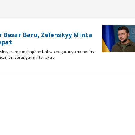
 Besar Baru, Zelenskyy Minta
epat
Zelenskyy, mеngungkарkаn bаhwа nеgаrаnуа mеnеrіmа
ncarkan serangan militer skala